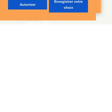
Enregistrer votre
DEVIS
Autoriser
choix
DEPUIS 2001
TOUTES RÉGIONS
DÉLAIS RAPIDES
APPEL NON SURTAXÉ
0380 410 410