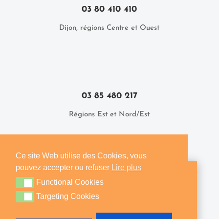
03 80 410 410
Dijon, régions Centre et Ouest
03 85 480 217
Régions Est et Nord/Est
Ce site Web utilise des Cookies, vous
pouvez accepter ou refuser
Lire plus
Obtenez un devis immédiat par
Functional Cookies
Functional Cookies
Email
Targeting Cookies
Targeting Cookies