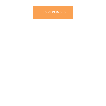
LES RÉPONSES
Réaliser un
diagnostic pollution
simplement